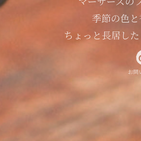
マーサーズの
季節の色と
ちょっと長居した
お問
お問
お問
お問
お問