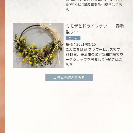
慶弔
たﾌﾗﾜｰﾋﾙｽﾞ環境事業部…続きはこち
ら
観葉植物・
商品企画・
ミモザとドライフラワー 春満
載リ…
イベント・
コラム
投稿：2021/09/15
marsar
こんにちは😃 フラワーヒルズです。
3月2日、鹿沼市の瀬谷新聞店様でワ
お問い
ークショップを開催しま…続きはこ
ちら
× C
コラムを読んでみる