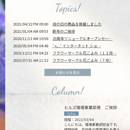
Topics!
2021/04/22 PM 09:00
母の日の商品を掲載しました
2021/01/04 AM 09:53
新年のご挨拶
2020/11/13 AM 10:58
25周年リニューアルオープンセー…
ホ
2020/05/04 PM 04:48
ﾟ+｡:.ﾟインターネット ショ…
2015/12/11 PM 04:23
フラワーサークル花ごよみ（１２月…
フラワー
2015/07/31 AM 11:32
フラワーサークル花ごよみ（７月）
運営会社
フラワー
お知らせを見る
ワーク
Column!
オリジナルオ
イベント
ヒルズ環境事業部発 ご挨拶
フラワーヒルズ
コラム
投稿：2022/03/04
花の
こんにちは。環境事業部担当です。
植物由来、花由来の環境浄化を考え